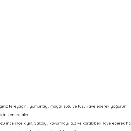
iğiniz tereyağını, yumurtayı, mayalı sütü ve tuzu ilave ederek yoğurun.
çin kenara alın.
nce ince kıyın. Salçayı, kavurmayı, tuz ve karabiberi ilave ederek harcı