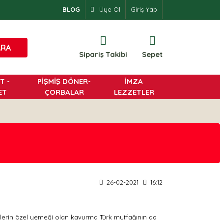
BLOG
Üye Ol
Giriş Yap
ARA
Sipariş Takibi
Sepet
T -
PİŞMİŞ DÖNER-
İMZA
ET
ÇORBALAR
LEZZETLER
26-02-2021
16:12
etlerin özel yemeği olan kavurma Türk mutfağının da