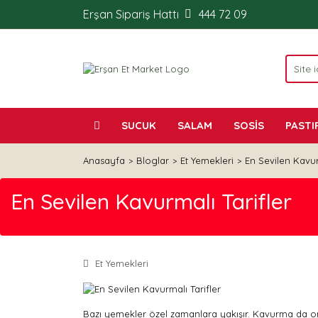
Erşan Sipariş Hattı
444 72 09
SUCUK
SALAM
SOSİS
PASTI
Anasayfa
Bloglar
Et Yemekleri
En Sevilen Kavur
En Sevilen Kavurmalı Tarifler
Et Yemekleri
Bazı yemekler özel zamanlara yakışır. Kavurma da onl