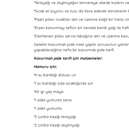
*Tereyağı ve zeytinyağını tencereye alarak kızdırın v
*Sıcak et suyunu ve tuzu da ilave ederek tencerenin k
*Pişen pilavı ocaktan alın ve üzerine kağıt bir havlu
*Erşan kavurmayı teflon bir tavada kendi yağı ile hafif
*Demlenen pilavı servis tabağına alın ve üzerine kav
Gelelim kavurmalı pide nasıl yapılır sorusunun yanıtı
yapabileceğiniz nefis bir kavurmalı pide tarifi.
Kavurmalı pide tarifi için malzemeler:
Hamuru için;
*4 su bardağı dolusu un
*1 su bardağı oda sıcaklığında süt
*40 gr yaş maya
*1 adet yumurta sarısı
*1 adet yumurta
*3 çorba kaşığı tereyağı
*2 çorba kaşığı zeytinyağı