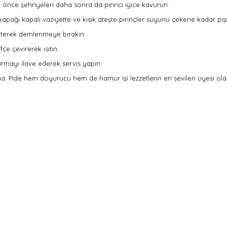
e önce şehriyeleri daha sonra da pirinci iyice kavurun.
apağı kapalı vaziyette ve kısık ateşte pirinçler suyunu çekene kadar pişi
 örterek demlenmeye bırakın.
çe çevirerek ısıtın.
urmayı ilave ederek servis yapın.
na. Pide hem doyurucu hem de hamur işi lezzetlerin en sevilen üyesi olar