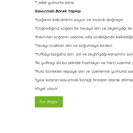
*1 adet yumurta sarısı
Kavurmalı Börek Yapılışı
*Soğanın kabuklarını soyun ve incecik doğrayın.
*Doğradığınız soğanı bir tavaya alın ve zeytinyağı ile
*Kavrulan soğanın üzerine oda sıcaklığında beklettiğin
*Tavayı ocaktan alın ve soğumaya bırakın.
*Yufkayı tezgaha alın, süt ve zeytinyağı karışımını sür
*İki yufkayı da bu şekilde hazırlayın ve harcı üzerine
*Rulo börekleri tepsiye alın ve üzerlerine yumurta sarı
*İyice kızaran kavurmalı böreği fırından alarak dilimle
Afiyet olsun!
Tüm Bloglar