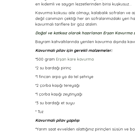
en kıdemli ve saygın lezzetlerinden birisi kuşkusuz…
Kavurma kokusu aile olmayı, kalabalık sofraları ve 
değil canımızın çektiği her an sofralarımızdaki yeri ha
kavurmalı tariflere bir göz atalım.
Doğal ve katkısız olarak hazırlanan Erşan Kavurma so
Bayram kahvaltılarında yenilen kavurma dışında kavurmal
Kavurmalı pilav için gerekli malzemeler:
*500 gram
Erşan kare kavurma
*2 su bardağı pirinç
*1 fincan arpa ya da tel şehriye
*2 çorba kaşığı tereyağı
*1 çorba kaşığı zeytinyağı
*3 su bardağı et suyu
* Tuz
Kavurmalı pilav yapılışı
*Yarım saat evvelden ıslattığınız pirinçleri süsün ve bo