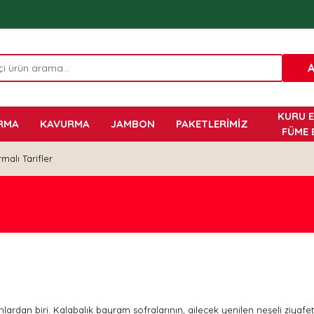
KURU E
RMA
KAVURMA
JAMBON
PAKETLERİMİZ
FÜME 
malı Tarifler
ardan biri. Kalabalık bayram sofralarının, ailecek yenilen neşeli ziyaf