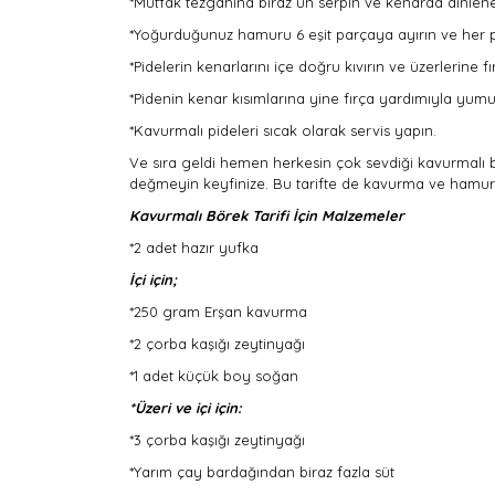
*Mutfak tezgahına biraz un serpin ve kenarda dinle
*Yoğurduğunuz hamuru 6 eşit parçaya ayırın ve her par
*Pidelerin kenarlarını içe doğru kıvırın ve üzerlerine f
*Pidenin kenar kısımlarına yine fırça yardımıyla yumur
*Kavurmalı pideleri sıcak olarak servis yapın.
Ve sıra geldi hemen herkesin çok sevdiği kavurmalı bö
değmeyin keyfinize. Bu tarifte de kavurma ve hamur b
Kavurmalı Börek Tarifi İçin Malzemeler
*2 adet hazır yufka
İçi için;
*250 gram Erşan kavurma
*2 çorba kaşığı zeytinyağı
*1 adet küçük boy soğan
*Üzeri ve içi için:
*3 çorba kaşığı zeytinyağı
*Yarım çay bardağından biraz fazla süt