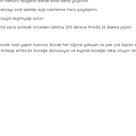
nen hamuru tezgaha alarak biraz daha yoğurun.
çayı oval şekilde açıp üzerlerine harcı paylaştırın.
ırçayla zeytinyağı sürün.
ta sarısı sürerek önceden ısıtılmış 200 derece fırında 25 dakika pişirin.
rek nasıl yapılır kısmına. Börek her öğüne yakışan ve pek çok kişinin s
irleşip enfes bir böreğe dönüşüyor ve kıymalı böreğe rakip oluyor. İşte