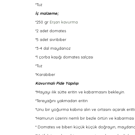
*Tuz
İç malzeme;
*250 gr
Erşan kavurma
*2 adet domates
*5 adet sivribiber
*3-4 dal maydanoz
*1 çorba kaşığı domates salçası
*Tuz
*Karabiber
Kavurmalı Pide Yapılışı
*Mayayı ılık sütte eritin ve kabarmasını bekleyin.
*Tereyağını yakmadan eritin
*Unu bir yoğurma kabına alın ve ortasını açarak eritt
*Hamurun üzerini nemli bir bezle örtün ve kabarması i
* Domates ve biberi küçük küçük doğrayın, maydanozu i