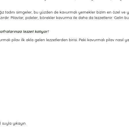
ağız tadını simgeler, bu yüzden de kavurmalı yemekler bizim en özel ve
zırdır. Pilavlar, pideler, börekler kavurma ile daha da lezzetlenir. Gelin b
fralarınıza lezzet katıyor!
ı pilav ilk akla gelen lezzetlerden birisi. Peki kavurmalı pilav nasıl yapıl
l suyla yıkayın.