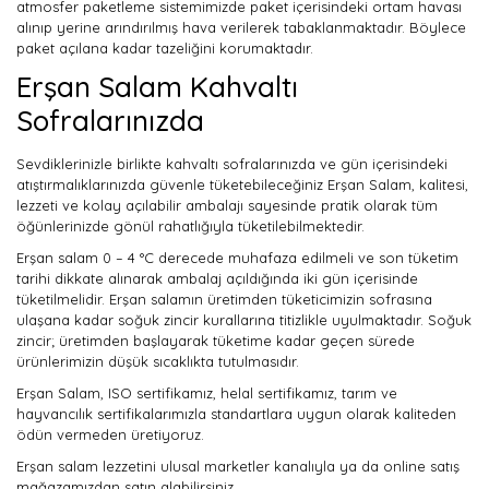
atmosfer paketleme sistemimizde paket içerisindeki ortam havası
alınıp yerine arındırılmış hava verilerek tabaklanmaktadır. Böylece
paket açılana kadar tazeliğini korumaktadır.
Erşan Salam Kahvaltı
Sofralarınızda
Sevdiklerinizle birlikte kahvaltı sofralarınızda ve gün içerisindeki
atıştırmalıklarınızda güvenle tüketebileceğiniz Erşan Salam, kalitesi,
lezzeti ve kolay açılabilir ambalajı sayesinde pratik olarak tüm
öğünlerinizde gönül rahatlığıyla tüketilebilmektedir.
Erşan salam 0 – 4 °C derecede muhafaza edilmeli ve son tüketim
tarihi dikkate alınarak ambalaj açıldığında iki gün içerisinde
tüketilmelidir. Erşan salamın üretimden tüketicimizin sofrasına
ulaşana kadar soğuk zincir kurallarına titizlikle uyulmaktadır. Soğuk
zincir; üretimden başlayarak tüketime kadar geçen sürede
ürünlerimizin düşük sıcaklıkta tutulmasıdır.
Erşan Salam, ISO sertifikamız, helal sertifikamız, tarım ve
hayvancılık sertifikalarımızla standartlara uygun olarak kaliteden
ödün vermeden üretiyoruz.
Erşan salam lezzetini ulusal marketler kanalıyla ya da online satış
mağazamızdan satın alabilirsiniz.