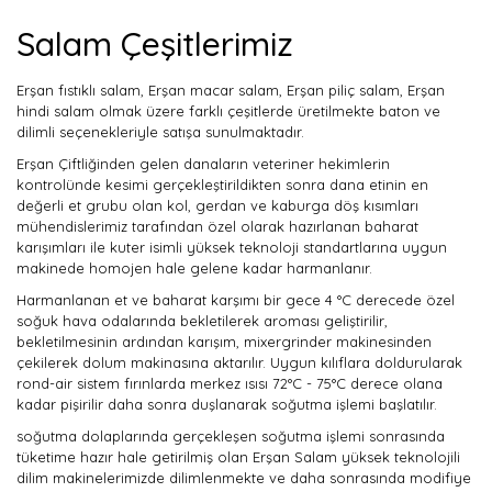
Salam Çeşitlerimiz
Erşan fıstıklı salam, Erşan macar salam, Erşan piliç salam, Erşan
hindi salam olmak üzere farklı çeşitlerde üretilmekte baton ve
dilimli seçenekleriyle satışa sunulmaktadır.
Erşan Çiftliğinden gelen danaların veteriner hekimlerin
kontrolünde kesimi gerçekleştirildikten sonra dana etinin en
değerli et grubu olan kol, gerdan ve kaburga döş kısımları
mühendislerimiz tarafından özel olarak hazırlanan baharat
karışımları ile kuter isimli yüksek teknoloji standartlarına uygun
makinede homojen hale gelene kadar harmanlanır.
Harmanlanan et ve baharat karşımı bir gece 4 °C derecede özel
soğuk hava odalarında bekletilerek aroması geliştirilir,
bekletilmesinin ardından karışım, mixergrinder makinesinden
çekilerek dolum makinasına aktarılır. Uygun kılıflara doldurularak
rond-air sistem fırınlarda merkez ısısı 72°C - 75°C derece olana
kadar pişirilir daha sonra duşlanarak soğutma işlemi başlatılır.
soğutma dolaplarında gerçekleşen soğutma işlemi sonrasında
tüketime hazır hale getirilmiş olan Erşan Salam yüksek teknolojili
dilim makinelerimizde dilimlenmekte ve daha sonrasında modifiye