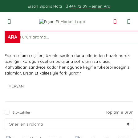
Erşan Sipariş Hattı
444 72 09 Hemen Ara
ARA
Erşan salam çeşitleri, özenle seçilen dana etlerinden hazırlanarak
tazeliğini koruyan özel ambalajlarla sofralarınıza ulaşır.
Kahvaltıdan sandviçe kadar her öğünde keyifle tüketebileceğiniz
salamlar, Erşan Et kalitesiyle fark yaratır.
ERŞAN
Toplam 8 ürün
Stoktakiler