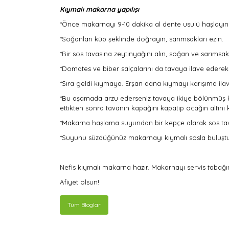
Kıymalı makarna yapılışı
*Önce makarnayı 9-10 dakika al dente usulü haşlayın
*Soğanları küp şeklinde doğrayın, sarımsakları ezin.
*Bir sos tavasına zeytinyağını alın, soğan ve sarıms
*Domates ve biber salçalarını da tavaya ilave ederek
*Sıra geldi kıymaya. Erşan dana kıymayı karışıma i
*Bu aşamada arzu ederseniz tavaya ikiye bölünmüş kira
ettikten sonra tavanın kapağını kapatıp ocağın altın
*Makarna haşlama suyundan bir kepçe alarak sos tavas
*Suyunu süzdüğünüz makarnayı kıymalı sosla buluşturu
Nefis kıymalı makarna hazır. Makarnayı servis tabağın
Afiyet olsun!
Tüm Bloglar