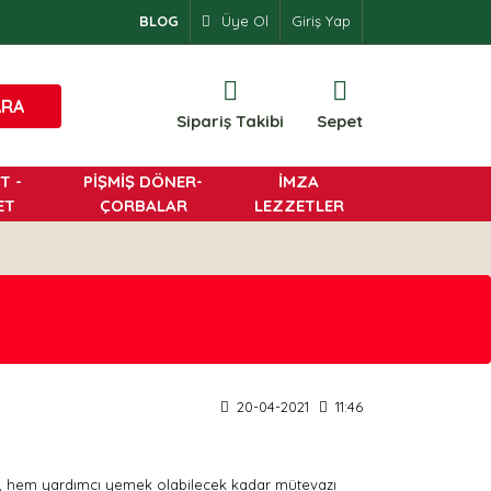
BLOG
Üye Ol
Giriş Yap
0
ARA
Sipariş Takibi
Sepet
T -
PİŞMİŞ DÖNER-
İMZA
ET
ÇORBALAR
LEZZETLER
20-04-2021
11:46
mik, hem yardımcı yemek olabilecek kadar mütevazı