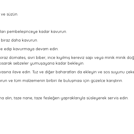
 ve süzün.
akları pembeleşinceye kadar kavurun.
 biraz daha kavurun.
lave edip kavurmaya devam edin.
z domates, sivri biber, ince kıyılmış kereviz sapı veya minik minik doğr
ı kısarak sebzeler yumuşayana kadar bekleyin.
ına ilave edin. Tuz ve diğer baharatları da ekleyin ve sos suyunu çeke
n ve tüm malzemenin birbiri ile buluşması için güzelce karıştırın.
a alın, taze nane, taze fesleğen yapraklarıyla süsleyerek servis edin.