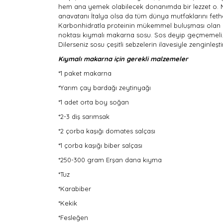
hem ana yemek olabilecek donanımda bir lezzet o. M
anavatanı İtalya olsa da tüm dünya mutfaklarını fethetm
Karbonhidratla proteinin mükemmel buluşması olan kı
noktası kıymalı makarna sosu. Sos deyip geçmemeli. K
Dilerseniz sosu çeşitli sebzelerin ilavesiyle zenginle
Kıymalı makarna için gerekli malzemeler
*1 paket makarna
*Yarım çay bardağı zeytinyağı
*1 adet orta boy soğan
*2-3 diş sarımsak
*2 çorba kaşığı domates salçası
*1 çorba kaşığı biber salçası
*250-300 gram Erşan dana kıyma
*Tuz
*Karabiber
*Kekik
*Fesleğen