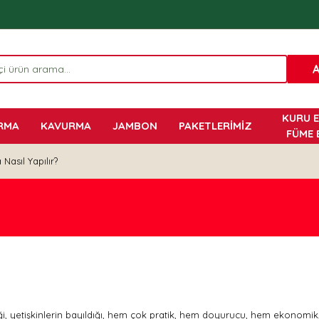
KURU E
RMA
KAVURMA
JAMBON
PAKETLERİMİZ
FÜME 
Nasıl Yapılır?
diği, yetişkinlerin bayıldığı, hem çok pratik, hem doyurucu, hem ekono