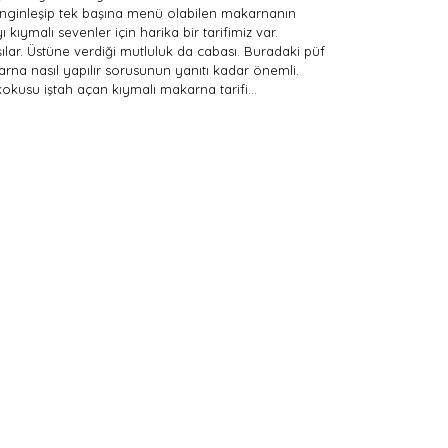
enginleşip tek başına menü olabilen makarnanın
kıymalı sevenler için harika bir tarifimiz var.
ar. Üstüne verdiği mutluluk da cabası. Buradaki püf
rna nasıl yapılır sorusunun yanıtı kadar önemli.
e kokusu iştah açan kıymalı makarna tarifi…