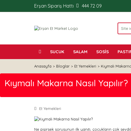
Erşan Sipariş Hattı
444 72 09
SUCUK
SALAM
SOSİS
PASTI
Anasayfa
Bloglar
Et Yemekleri
Kıymalı Makarna 
Kıymalı Makarna Nasıl Yapılır?
Et Yemekleri
Ne pişirsek sorusunun ilk yanıtı, çocukların çok sev