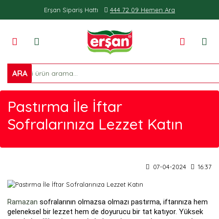
Erşan Sipariş Hattı
444 72 09 Hemen Ara
0
ARA
Pastırma İle İftar
Sofralarınıza Lezzet Katın
07-04-2024
16:37
Ramazan
sofralarının olmazsa olmazı pastırma, iftarınıza hem
geleneksel bir lezzet hem de doyurucu bir tat katıyor.
Yüksek