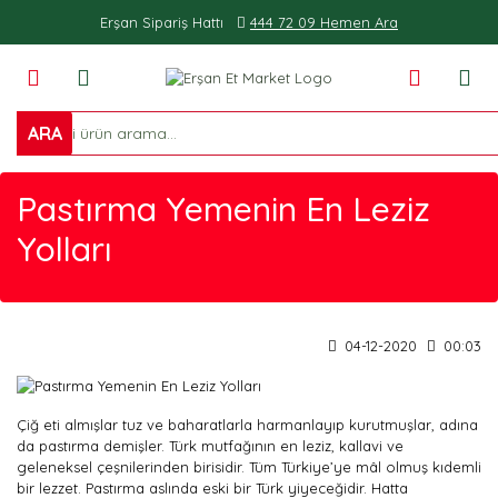
Erşan Sipariş Hattı
444 72 09 Hemen Ara
0
ARA
Pastırma Yemenin En Leziz
Yolları
04-12-2020
00:03
Çiğ eti almışlar tuz ve baharatlarla harmanlayıp kurutmuşlar, adına
da pastırma demişler. Türk mutfağının en leziz, kallavi ve
geleneksel çeşnilerinden birisidir. Tüm Türkiye’ye mâl olmuş kıdemli
bir lezzet. Pastırma aslında eski bir Türk yiyeceğidir. Hatta