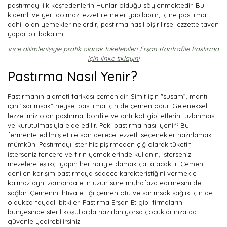
pastırmayı ilk keşfedenlerin Hunlar olduğu söylenmektedir. Bu
kıdemli ve yeri dolmaz lezzet ile neler yapılabilir, içine pastırma
dahil olan yemekler nelerdir, pastırma nasıl pişirilirse lezzette tavan
yapar bir bakalım.
İnce dilimlenişiyle pratik olarak tüketebilen Erşan Kontrafile Pastırma
için linke tıklayın!
Pastırma Nasıl Yenir?
Pastırmanın alameti farikası çemenidir. Simit için "susam”, mantı
için "sarımsak” neyse, pastırma için de çemen odur. Geleneksel
lezzetimiz olan pastırma, bonfile ve antrikot gibi etlerin tuzlanması
ve kurutulmasıyla elde edilir. Peki pastırma nasıl yenir? Bu
fermente edilmiş et ile son derece lezzetli seçenekler hazırlamak
mümkün. Pastırmayı ister hiç pişirmeden çiğ olarak tüketin
isterseniz tencere ve fırın yemeklerinde kullanın, isterseniz
mezelere eşlikçi yapın her haliyle damak çatlatacaktır. Çemen
denilen karışım pastırmaya sadece karakteristiğini vermekle
kalmaz aynı zamanda etin uzun süre muhafaza edilmesini de
sağlar. Çemenin ihtiva ettiği çemen otu ve sarımsak sağlık için de
oldukça faydalı bitkiler. Pastırma Erşan Et gibi firmaların
bünyesinde steril koşullarda hazırlanıyorsa çocuklarınıza da
güvenle yedirebilirsiniz.