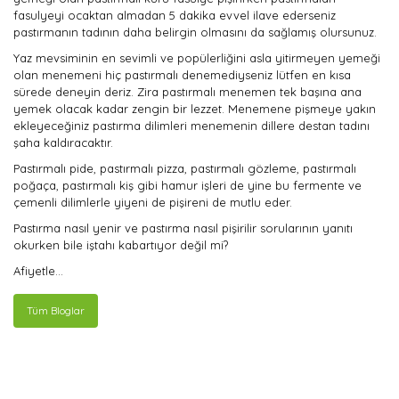
fasulyeyi ocaktan almadan 5 dakika evvel ilave ederseniz
pastırmanın tadının daha belirgin olmasını da sağlamış olursunuz.
Yaz mevsiminin en sevimli ve popülerliğini asla yitirmeyen yemeği
olan menemeni hiç pastırmalı denemediyseniz lütfen en kısa
sürede deneyin deriz. Zira pastırmalı menemen tek başına ana
yemek olacak kadar zengin bir lezzet. Menemene pişmeye yakın
ekleyeceğiniz pastırma dilimleri menemenin dillere destan tadını
şaha kaldıracaktır.
Pastırmalı pide, pastırmalı pizza, pastırmalı gözleme, pastırmalı
poğaça, pastırmalı kiş gibi hamur işleri de yine bu fermente ve
çemenli dilimlerle yiyeni de pişireni de mutlu eder.
Pastırma nasıl yenir ve pastırma nasıl pişirilir sorularının yanıtı
okurken bile iştahı kabartıyor değil mi?
Afiyetle…
Tüm Bloglar