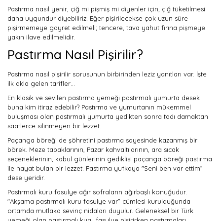
Pastırma nasıl yenir, çiğ mi pişmiş mi diyenler için, çiğ tüketilmesi
daha uygundur diyebiliriz. Eğer pişirilecekse çok uzun süre
pişirmemeye gayret edilmeli; tencere, tava yahut fırına pişmeye
yakın ilave edilmelidir.
Pastırma Nasıl Pişirilir?
Pastırma nasıl pişirilir sorusunun birbirinden leziz yanıtları var. İşte
ilk akla gelen tarifler…
En klasik ve sevilen pastırma yemeği pastırmalı yumurta desek
buna kim itiraz edebilir? Pastırma ve yumurtanın mükemmel
buluşması olan pastırmalı yumurta yedikten sonra tadı damaktan
saatlerce silinmeyen bir lezzet.
Paçanga böreği de şöhretini pastırma sayesinde kazanmış bir
börek. Meze tabaklarının, Pazar kahvaltılarının, ara sıcak
seçeneklerinin, kabul günlerinin gediklisi paçanga böreği pastırma
ile hayat bulan bir lezzet. Pastırma yufkaya "Seni ben var ettim”
dese yeridir.
Pastırmalı kuru fasulye ağır sofraların ağırbaşlı konuğudur.
"Akşama pastırmalı kuru fasulye var” cümlesi kurulduğunda
ortamda mutlaka sevinç nidaları duyulur. Geleneksel bir Türk
yemeği olan pastırmalı kuru fasulye pişirirken pastırmaları