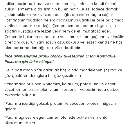
edilen pastırma, baskı ve çemenleme işlemleri ile kendi özünü
bulur. Fermente gıda sınıfının bu en hatırlı üyesi sadece damak
çatlatmakla kalmaz vücuda da sağlık açısından fayda sağlar.
Pastırmanın faydaları nelerdir sorusunun yanıtı ise öyle bir çırpıda
verilecek kadar kısa değil. Çemen hem bol baharatlı yapısıyla
etrafını kuşattığı ete lezzet verir hem de eti muhafaza eder.
Çemende bulunan çemen otu ve sarımsak kan yağlarını ve insülin
direncini düşürür. Yani sözün özü; kokusu ve lezzeti kendisine has
olan pastırma damağa cila, vücuda şifadır.
İnce dilimlenişiyle pratik olarak tüketebilen Erşan Kontrafile
Pastırma için linke tıklayın!
Gelin pastırmanın faydaları alt başlığında maddelenen şaşırtıcı ve
yüz güldüren detaylara bir göz gezdirelim.
*Pastırmada bulunan A vitamini, kalsiyum, potasyum ve demir
vücut için en elzem olan vitaminlerdendir ve pastırmada da bol
miktarda bulunur.
*Pastırma içerdiği yüksek protein ile vücudun protein ihtiyacını
giderir.
*Pastırmayı çevreleyen çemen otu, ette bakteri ve mantar
oluşumunu önler.