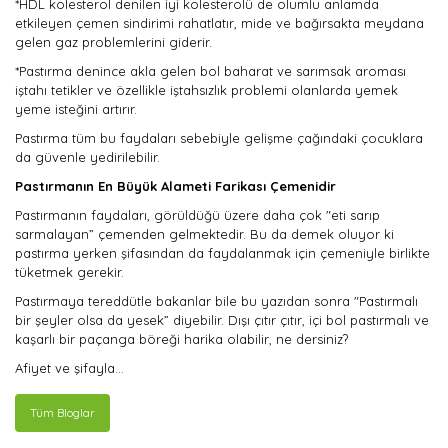
*HDL kolesterol denilen iyi kolesterolü de olumlu anlamda
etkileyen çemen sindirimi rahatlatır, mide ve bağırsakta meydana
gelen gaz problemlerini giderir.
*Pastırma denince akla gelen bol baharat ve sarımsak aroması
iştahı tetikler ve özellikle iştahsızlık problemi olanlarda yemek
yeme isteğini artırır.
Pastırma tüm bu faydaları sebebiyle gelişme çağındaki çocuklara
da güvenle yedirilebilir.
Pastırmanın En Büyük Alameti Farikası Çemenidir
Pastırmanın faydaları, görüldüğü üzere daha çok "eti sarıp
sarmalayan” çemenden gelmektedir. Bu da demek oluyor ki
pastırma yerken şifasından da faydalanmak için çemeniyle birlikte
tüketmek gerekir.
Pastırmaya tereddütle bakanlar bile bu yazıdan sonra "Pastırmalı
bir şeyler olsa da yesek” diyebilir. Dışı çıtır çıtır, içi bol pastırmalı ve
kaşarlı bir paçanga böreği harika olabilir, ne dersiniz?
Afiyet ve şifayla…
Tüm Bloglar