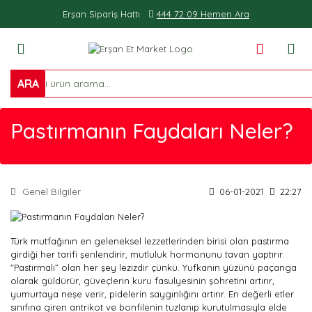
Erşan Sipariş Hattı
444 72 09 Hemen Ara
ARA
Pastırmanın Faydaları Neler?
Genel Bilgiler
06-01-2021
22:27
Türk mutfağının en geleneksel lezzetlerinden birisi olan pastırma
girdiği her tarifi şenlendirir, mutluluk hormonunu tavan yaptırır.
"Pastırmalı” olan her şey lezizdir çünkü. Yufkanın yüzünü paçanga
olarak güldürür, güveçlerin kuru fasulyesinin şöhretini artırır,
yumurtaya neşe verir, pidelerin saygınlığını artırır. En değerli etler
sınıfına giren antrikot ve bonfilenin tuzlanıp kurutulmasıyla elde