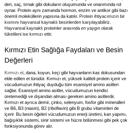
deri, saç, tırnak gibi dokuların oluşumunda ve onarımında rol
oynar. Protein aynı zamanda hormon, enzim ve antikor gibi bazı
önemli moleküllerin yapısına da katılır.
Protein ihtiyacımızın bir
kısmını hayvansal kaynaklı besinlerden karşılayabiliriz.
Hayvansal kaynaklı proteinler arasında en yaygın olarak
tüketileni ise kırmızı ettir.
Kırmızı Etin Sağlığa Faydaları ve Besin
Değerleri
Kırmızı et
, dana, koyun, keçi gibi hayvanların kas dokusundan
elde edilen et türüdür. Kırmızı et, yüksek kaliteli protein içerir ve
vücudumuzun ihtiyaç duyduğu tüm esansiyel amino asitleri
sağlar. Esansiyel amino asitler, vücudumuzun kendisi
üretemediği ve dışarıdan alması gereken amino asitlerdir.
Kırmızı et ayrıca demir, çinko, selenyum, fosfor gibi mineralleri
ve B6, B3 (niasin), B2 (riboflavin) gibi B grubu vitaminleri de
içerir
.
Bu besin öğeleri vücudumuzun enerji üretimi, kan yapımı,
bağışıklık sistemi, sinir sistemi ve hücre bölünmesi gibi pek çok
fonksiyonunda görev alır.