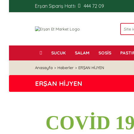
Erşan Sipariş Hattı
444 72 09
SUCUK
SALAM
SOSİS
PASTI
Anasayfa
Haberler
ERŞAN HİJYEN
ERŞAN HİJYEN
COVİD 1