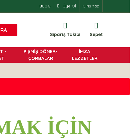
BLOG
Üye Ol
Giriş Yap
ARA
Sipariş Takibi
Sepet
T -
PİŞMİŞ DÖNER-
İMZA
ET
ÇORBALAR
LEZZETLER
MAK İÇİN