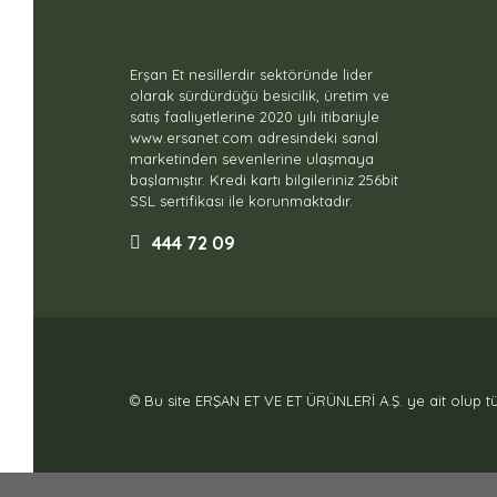
Erşan Et nesillerdir sektöründe lider
olarak sürdürdüğü besicilik, üretim ve
satış faaliyetlerine 2020 yılı itibariyle
www.ersanet.com adresindeki sanal
marketinden sevenlerine ulaşmaya
başlamıştır. Kredi kartı bilgileriniz 256bit
SSL sertifikası ile korunmaktadır.
444 72 09
© Bu site ERŞAN ET VE ET ÜRÜNLERİ A.Ş. ye ait olup tüm h