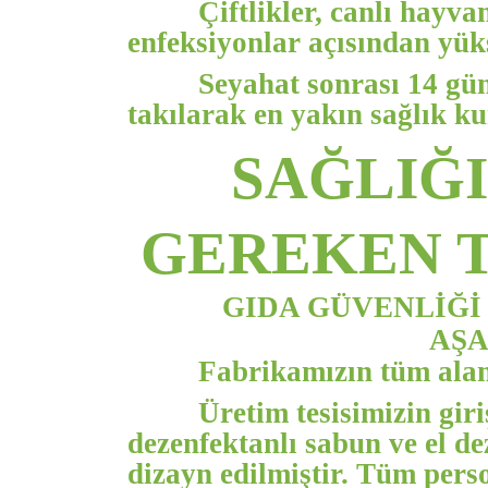
Çiftlikler, canlı hayva
enfeksiyonlar açısından yüks
Seyahat sonrası 14 gü
takılarak en yakın sağlık k
SAĞLIĞI
GEREKEN 
GIDA GÜVENLİĞİ
AŞA
Fabrikamızın tüm alanl
Üretim tesisimizin giri
dezenfektanlı sabun ve el de
dizayn edilmiştir. Tüm perso