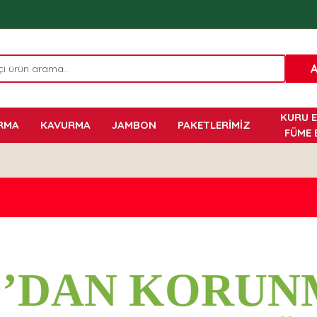
KURU E
RMA
KAVURMA
JAMBON
PAKETLERİMİZ
FÜME 
9’DAN KORUN