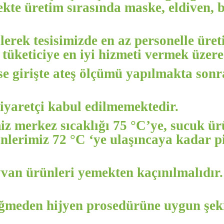
te üretim sırasında maske, eldiven, b
erek tesisimizde en az personelle üre
 tüketiciye en iyi hizmeti vermek üzer
se girişte ateş ölçümü yapılmakta sonra
ziyaretçi kabul edilmemektedir.
iz merkez sıcaklığı 75 °C’ye, sucuk ü
lerimiz 72 °C ‘ye ulaşıncaya kadar piş
van ürünleri yemekten kaçınılmalıdır. 
ğmeden hijyen prosedürüne uygun şekil