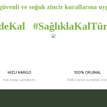
güvenli ve soğuk zincir kurallarına uyg
deKal #SağlıklaKalTür
HIZLI KARGO
100% ORJİNAL
Hızlı kargo gönderimi.
100% Orjinal ve kaliteli ürün