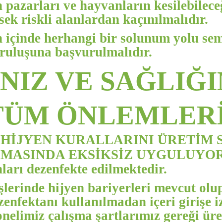
n pazarları ve hayvanların kesilebilece
ek riskli alanlardan kaçınılmalıdır.
n içinde herhangi bir solunum yolu s
uruluşuna başvurulmalıdır.
NIZ VE SAĞLIĞI
TÜM ÖNLEMLERİ
 HİJYEN KURALLARINI ÜRETİM 
MASINDA EKSİKSİZ UYGULUYO
arı dezenfekte edilmektedir.
şlerinde hijyen bariyerleri mevcut olup
zenfektanı kullanılmadan içeri girişe 
nelimiz çalışma şartlarımız gereği üre