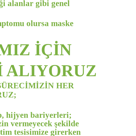
ği alanlar gibi genel
emptomu olursa maske
MIZ İÇİN
 ALIYORUZ
SÜRECİMİZİN HER
RUZ;
, hijyen bariyerleri;
izin vermeyecek şekilde
tim tesisimize girerken