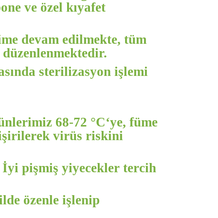
one ve özel kıyafet
time devam edilmekte, tüm
e düzenlenmektedir.
sında sterilizasyon işlemi
rünlerimiz 68-72 °C‘ye, füme
irilerek virüs riskini
İyi pişmiş yiyecekler tercih
de özenle işlenip