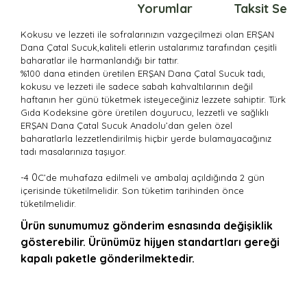
Ürün Bilgisi
Yorumlar
Taksit Seçen
Kokusu ve lezzeti ile sofralarınızın vazgeçilmezi olan ERŞAN
Dana Çatal Sucuk,
kaliteli etlerin ustalarımız tarafından çeşitli
baharatlar ile harmanlandığı bir tattır.
%100 dana etinden üretilen
ERŞAN Dana Çatal Sucuk
tadı,
kokusu ve lezzeti ile sadece sabah kahvaltılarının değil
haftanın her günü tüketmek isteyeceğiniz lezzete sahiptir.
Türk
Gıda Kodeksine göre üretilen doyurucu, lezzetli ve sağlıklı
ERŞAN Dana Çatal Sucuk
Anadolu’dan gelen özel
baharatlarla lezzetlendirilmiş hiçbir yerde bulamayacağınız
tadı masalarınıza taşıyor.
0
-4
C’de muhafaza edilmeli ve ambalaj açıldığında 2 gün
içerisinde tüketilmelidir. Son tüketim tarihinden önce
tüketilmelidir.
Ürün sunumumuz gönderim esnasında değişiklik
gösterebilir. Ürünümüz hijyen standartları gereği
kapalı paketle gönderilmektedir.
Bu ürünün fiyat bilgisi, resim, ürün açıklamalarında ve