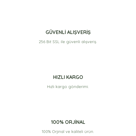
diğer konularda yetersiz gördüğünüz noktaları öneri
formunu kullanarak tarafımıza iletebilirsiniz.
Görüş ve önerileriniz için teşekkür ederiz.
Enfes
Siparişimiz hızlı bir şekilde geldi, lezzetide çok güzel
Ürün resmi kalitesiz, bozuk veya görüntülenemiyor.
GÜVENLİ ALIŞVERİŞ
teşekkürler.
Ürün açıklamasında eksik bilgiler bulunuyor.
256 Bit SSL ile güvenli alışveriş.
Rafet ÇELİK | 10/05/2022
Ürün bilgilerinde hatalar bulunuyor.
Ürün fiyatı diğer sitelerden daha pahalı.
denemelisiniz...
Bu ürüne benzer farklı alternatifler olmalı.
çaok lezzetli
HIZLI KARGO
f... ş... | 05/03/2021
Hızlı kargo gönderimi.
Yorum Yaz
Gönder
100% ORJİNAL
100% Orjinal ve kaliteli ürün.