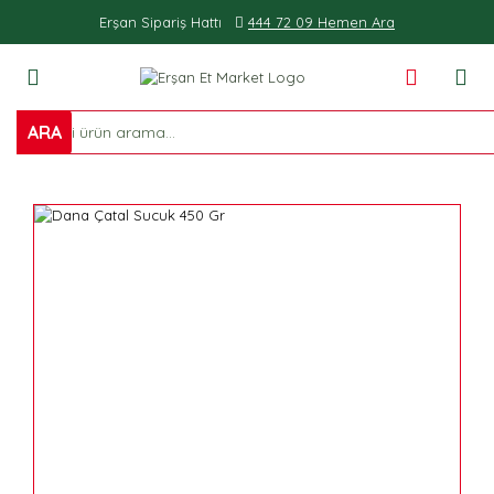
Erşan Sipariş Hattı
444 72 09 Hemen Ara
ARA