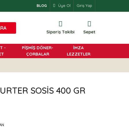
BLOG
Üye Ol
Giriş Yap
0
ARA
Sipariş Takibi
Sepet
T -
PİŞMİŞ DÖNER-
İMZA
ET
ÇORBALAR
LEZZETLER
URTER SOSİS 400 GR
AN