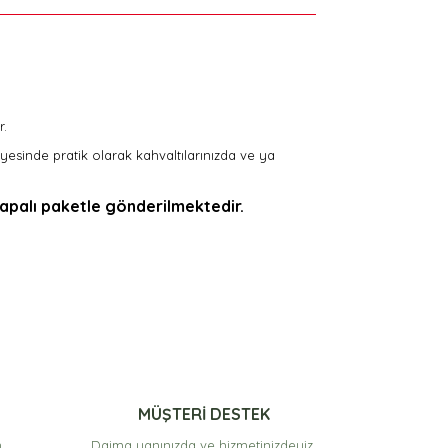
r.
sayesinde pratik olarak kahvaltılarınızda ve ya
apalı paketle gönderilmektedir.
arak tarafımıza iletebilirsiniz.
MÜŞTERİ DESTEK
.
Daima yanınızda ve hizmetinizdeyiz.