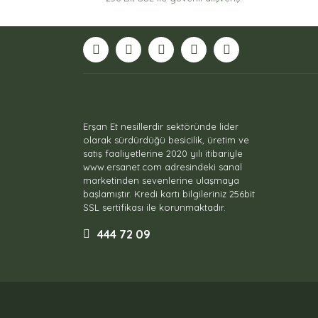
Bu ürüne benzer farklı alternatifler olmalı.
Erşan Et nesillerdir sektöründe lider
olarak sürdürdüğü besicilik, üretim ve
satış faaliyetlerine 2020 yılı itibariyle
www.ersanet.com adresindeki sanal
marketinden sevenlerine ulaşmaya
başlamıştır. Kredi kartı bilgileriniz 256bit
SSL sertifikası ile korunmaktadır.
444 72 09