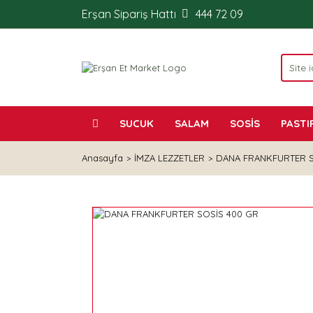
Erşan Sipariş Hattı
444 72 09
SUCUK
SALAM
SOSİS
PASTI
Anasayfa
İMZA LEZZETLER
DANA FRANKFURTER S