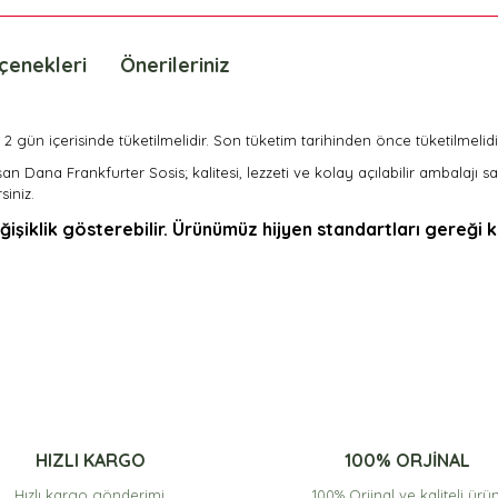
çenekleri
Önerileriniz
 gün içerisinde tüketilmelidir. Son tüketim tarihinden önce tüketilmelidi
şan Dana Frankfurter Sosis; kalitesi, lezzeti ve kolay açılabilir ambalajı 
siniz.
iklik gösterebilir. Ürünümüz hijyen standartları gereği k
nda ve diğer konularda yetersiz gördüğünüz noktaları öneri formunu kullan
Bu ürüne ilk yorumu siz yapın!
Bu ürüne ilk yorumu siz yapın!
.
Yorum Yaz
Yorum Yaz
HIZLI KARGO
100% ORJİNAL
Hızlı kargo gönderimi.
100% Orjinal ve kaliteli ürün