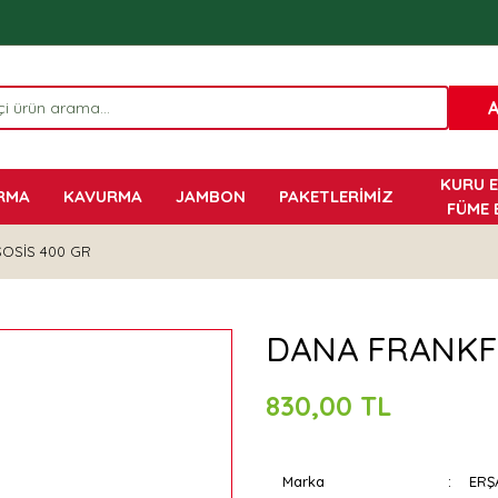
KURU E
RMA
KAVURMA
JAMBON
PAKETLERİMİZ
FÜME 
OSİS 400 GR
DANA FRANKF
830,00 TL
Marka
ERŞ