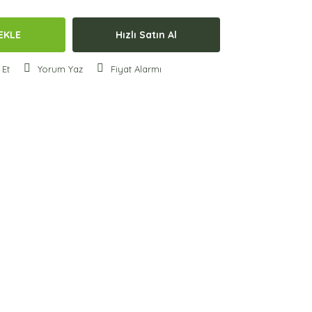
EKLE
Hızlı Satın Al
 Et
Yorum Yaz
Fiyat Alarmı