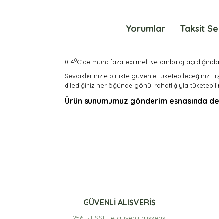
Ürün Bilgisi
Yorumlar
Taksit Se
0
0-4
C’de muhafaza edilmeli ve ambalaj açıldığında 2
Sevdiklerinizle birlikte güvenle tüketebileceğiniz Er
dilediğiniz her öğünde gönül rahatlığıyla tüketebilir
Ürün sunumumuz gönderim esnasında değiş
Bu ürünün fiyat bilgisi, resim, ürün açıklamaları
Görüş ve önerileriniz için teşekkür ederiz.
Ürün resmi kalitesiz, bozuk veya görüntülenemiyor
Ürün açıklamasında eksik bilgiler bulunuyor.
Ürün bilgilerinde hatalar bulunuyor.
GÜVENLİ ALIŞVERİŞ
Ürün fiyatı diğer sitelerden daha pahalı.
256 Bit SSL ile güvenli alışveriş.