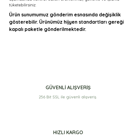
tüketebilirsiniz.
Ürün sunumumuz gönderim esnasında değişiklik
gösterebilir. Ürünümüz hijyen standartları gereği
kapalı paketle gönderilmektedir.
Bu ürünün fiyat bilgisi, resim, ürün açıklamalarında ve
diğer konularda yetersiz gördüğünüz noktaları öneri
formunu kullanarak tarafımıza iletebilirsiniz.
Görüş ve önerileriniz için teşekkür ederiz.
Güzel
Kalite gösteriyor kendini , hızlı ve özenli paketleme
Ürün resmi kalitesiz, bozuk veya görüntülenemiyor.
GÜVENLİ ALIŞVERİŞ
Ürün açıklamasında eksik bilgiler bulunuyor.
Rafet ÇELİK | 10/05/2022
256 Bit SSL ile güvenli alışveriş.
Ürün bilgilerinde hatalar bulunuyor.
Ürün fiyatı diğer sitelerden daha pahalı.
Yorum Yaz
Bu ürüne benzer farklı alternatifler olmalı.
HIZLI KARGO