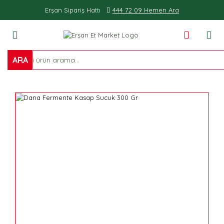
Erşan Sipariş Hattı
444 72 09 Hemen Ara
ARA