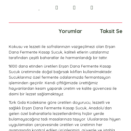
Ürün Bilgisi
Yorumlar
Taksit Seçen
Kokusu ve lezzeti ile sofralarınızın vazgeçilmezi olan Erşan
Dana Fermente Kasap Sucuk, kaliteli etlerin ustalarımız
tarafından çeşitli baharatlar ile harmanlandığı bir tattır.
%100 dana etinden üretilen
Erşan Dana Fermente Kasap
Sucuk üretiminde
doğal bağırsak kılıfları kullanılmaktadır.
Sucuklarımız ö
zel fermente odalarımızda fermantasyon
işleminden geçirilir. Kendi çiftliğimizde ürettiğimiz
hayvanlardan kesim yaparak üretim ve kalite güvencesi ile
daimi bir lezzet sağlamaktayız.
Türk Gıda Kodeksine göre üretilen doyurucu, lezzetli ve
sağlıklı
Erşan Dana Fermente Kasap Sucuk
, Anadolu’dan
gelen özel baharatlarla lezzetlendirilmiş hiçbir yerde
bulamayacağınız tadı masalarınıza taşıyor. Uluslararası hijyen
uygulamaları çerçevesinde üretilen ve üretimin her
aşamasında kontrol edilen ürünlerimizi, güvenle ve iştahla