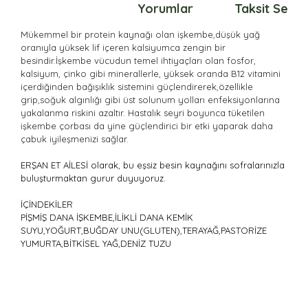
Ürün Bilgisi
Yorumlar
Taksit Seçen
Mükemmel bir protein kaynağı olan işkembe,düşük yağ
oranıyla yüksek lif içeren kalsiyumca zengin bir
besindir.
İşkembe vücudun temel ihtiyaçları olan fosfor,
kalsiyum, çinko gibi minerallerle, yüksek oranda B12 vitamini
içerdiğinden bağışıklık sistemini güçlendirerek,özellikle
grip,soğuk algınlığı gibi üst solunum yolları enfeksiyonlarına
yakalanma riskini azaltır. Hastalık seyri boyunca tüketilen
işkembe çorbası da yine güçlendirici bir etki yaparak daha
çabuk iyileşmenizi sağlar.
ERŞAN ET AİLESİ olarak, bu eşsiz besin kaynağını sofralarınızla
buluşturmaktan gurur duyuyoruz.
İÇİNDEKİLER
PİŞMİŞ DANA İŞKEMBE,İLİKLİ DANA KEMİK
SUYU,YOĞURT,BUĞDAY UNU(GLUTEN),TERAYAĞ,PASTORİZE
YUMURTA,BİTKİSEL YAĞ,DENİZ TUZU
Bu ürünün fiyat bilgisi, resim, ürün açıklamalarında ve