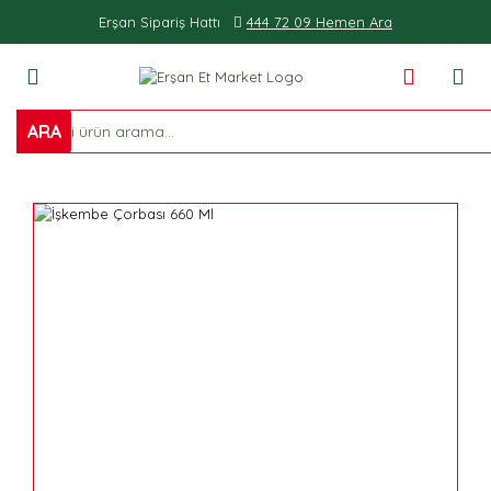
Erşan Sipariş Hattı
444 72 09 Hemen Ara
ARA