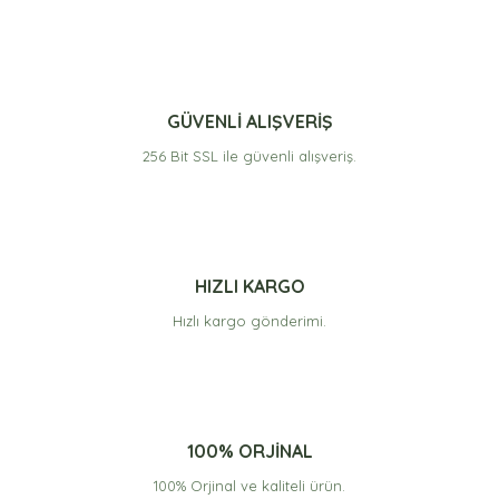
diğer konularda yetersiz gördüğünüz noktaları öneri
formunu kullanarak tarafımıza iletebilirsiniz.
Görüş ve önerileriniz için teşekkür ederiz.
Muhteşem Çorba
Tadı ve kıvamı oldukça güzel. Bir tek dene'sinin (tane) az
Ürün resmi kalitesiz, bozuk veya görüntülenemiyor.
GÜVENLİ ALIŞVERİŞ
olması üzdü beni. Buradan ilgililere iletelim de hem
Ürün açıklamasında eksik bilgiler bulunuyor.
İşkembe hem de Kelle Paça'nın daha taneli olmalarını
256 Bit SSL ile güvenli alışveriş.
sağlasınlar :). Teşekkürler Erşan.
Ürün bilgilerinde hatalar bulunuyor.
Ürün fiyatı diğer sitelerden daha pahalı.
Devrim Umut Uğurlu | 22/12/2020
Bu ürüne benzer farklı alternatifler olmalı.
Yorum Yaz
HIZLI KARGO
Hızlı kargo gönderimi.
Gönder
100% ORJİNAL
100% Orjinal ve kaliteli ürün.