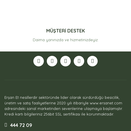
MÜŞTERİ DESTEK
Daima yanınızda ve hizmetinizdeyiz.
Erşan Et nesillerdir sektöründe lider olarak sürdürdüğü besicilik,
üretim ve satış faaliyetlerine 2020 yılı itibariyle www.ersanet.com
adresindeki sanal marketinden sevenlerine ulaşmaya başlamıştır.
Kredi kartı bilgileriniz 256bit SSL sertifikası ile korunmaktadır.
444 72 09