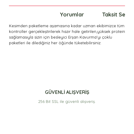
Ürün Bilgisi
Yorumlar
Taksit Seçen
Kesimden paketleme aşamasına kadar uzman ekibimizce tüm
kontroller gerçekleştirilerek hazır hale getirilen,
yüksek protein
sağlamasıyla sizin için besleyici
Erşan Kavurma'yı çoklu
paketleri ile dilediğiniz her öğünde tüketebilirsiniz.
Bu ürünün fiyat bilgisi, resim, ürün açıklamalarında ve
diğer konularda yetersiz gördüğünüz noktaları öneri
formunu kullanarak tarafımıza iletebilirsiniz.
Görüş ve önerileriniz için teşekkür ederiz.
Teşekkürler
hızlı gönderi ve soğuk zincir kargo paketi ile güvenli
Ürün resmi kalitesiz, bozuk veya görüntülenemiyor.
GÜVENLİ ALIŞVERİŞ
şekilde elimize 1 gün içinde ulaşmıştır
Ürün açıklamasında eksik bilgiler bulunuyor.
hizmetinizden dolayı teşekkür ederim.
256 Bit SSL ile güvenli alışveriş.
Saygılarımla Hayrettin varol KONYA
Ürün bilgilerinde hatalar bulunuyor.
Ürün fiyatı diğer sitelerden daha pahalı.
HAYRETTİN VAROL | 07/05/2021
Bu ürüne benzer farklı alternatifler olmalı.