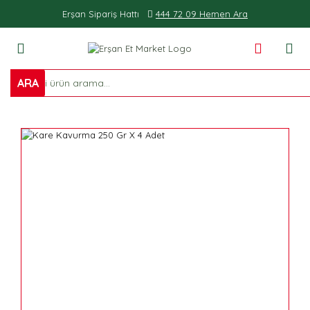
Erşan Sipariş Hattı
444 72 09 Hemen Ara
ARA