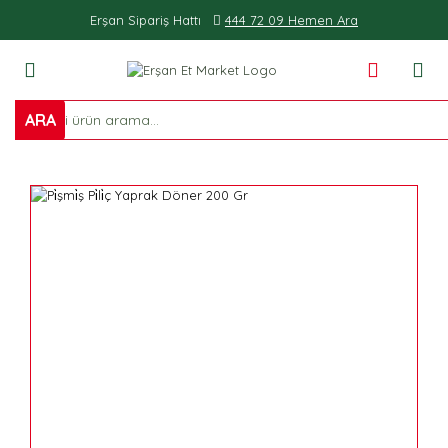
Erşan Sipariş Hattı
444 72 09 Hemen Ara
ARA