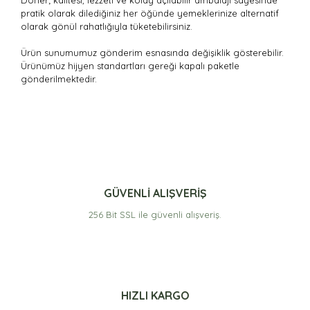
Döner; kalitesi, lezzeti ve kolay açılabilir ambalajı sayesinde
pratik olarak dilediğiniz her öğünde yemeklerinize alternatif
olarak gönül rahatlığıyla tüketebilirsiniz.
Ürün sunumumuz gönderim esnasında değişiklik gösterebilir.
Ürünümüz hijyen standartları gereği kapalı paketle
gönderilmektedir.
Bu ürünün fiyat bilgisi, resim, ürün açıklamalarında ve
diğer konularda yetersiz gördüğünüz noktaları öneri
Bu ürüne ilk yorumu siz yapın!
formunu kullanarak tarafımıza iletebilirsiniz.
Görüş ve önerileriniz için teşekkür ederiz.
Yorum Yaz
Ürün resmi kalitesiz, bozuk veya görüntülenemiyor.
GÜVENLİ ALIŞVERİŞ
Ürün açıklamasında eksik bilgiler bulunuyor.
256 Bit SSL ile güvenli alışveriş.
Ürün bilgilerinde hatalar bulunuyor.
Ürün fiyatı diğer sitelerden daha pahalı.
Bu ürüne benzer farklı alternatifler olmalı.
HIZLI KARGO